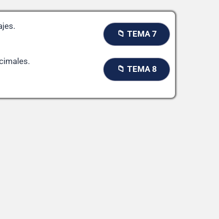
jes.
📁 TEMA 7
cimales.
📁 TEMA 8