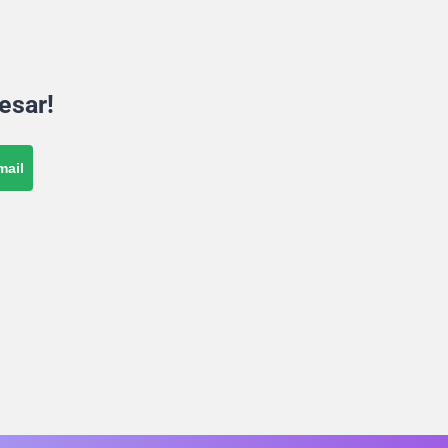
esar!
mail