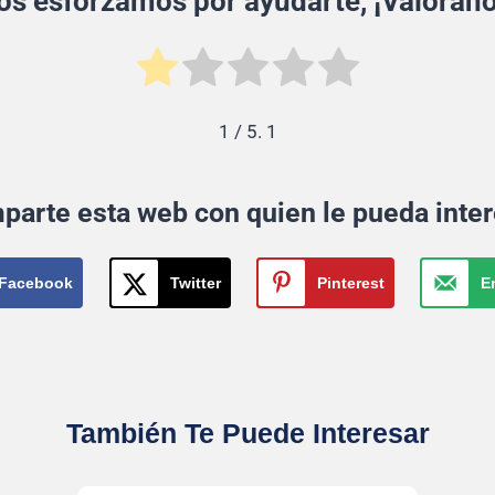
os esforzamos por ayudarte, ¡Valórano
1
/ 5.
1
parte esta web con quien le pueda inter
Facebook
Twitter
Pinterest
E
También Te Puede Interesar