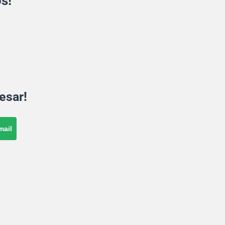
s!
esar!
mail