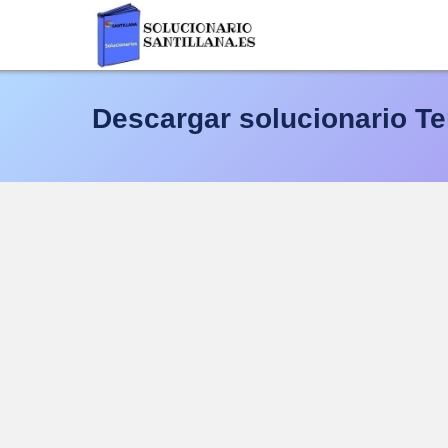
Saltar
al
contenido
Descargar solucionario Tem