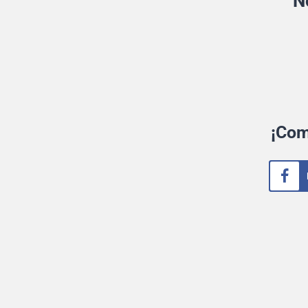
N
¡Com